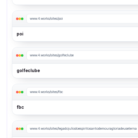
www.4.works/sites/poi
poi
www.4.works/sites/golfeclube
golfeclube
www.4.works/sites/fbc
fbc
www.4.works/sites/legadojuliodoespiritosantodemouragloriadeuseterna