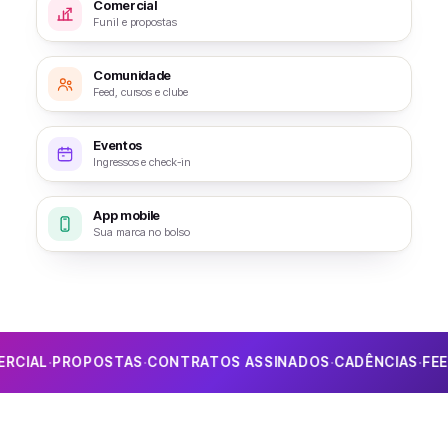
Comercial
Funil e propostas
Comunidade
Feed, cursos e clube
Eventos
Ingressos e check-in
App mobile
Sua marca no bolso
·
·
·
·
·
PROPOSTAS
CONTRATOS ASSINADOS
CADÊNCIAS
FEED
CUR