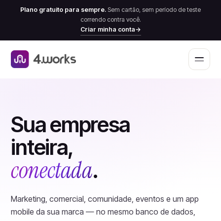
Plano gratuito para sempre.
Sem cartão, sem período de teste
correndo contra você.
Criar minha conta
→
Abrir 
Sua empresa
inteira,
conectada
.
Marketing, comercial, comunidade, eventos e um app
mobile da sua marca — no mesmo banco de dados,